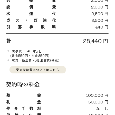
共益費
2,000 円
設備費
2,000 円
水道代
2,500 円
ガス・灯油代
3,500 円
引落手数料
440 円
計
28,440 円
＋
食事代 1,400円/日
(朝食550円・夕食850円)
＋
電気・衛生費・NHK実費(任意)
寮の光熱費についてはこちら
契約時の料金
敷金
100,000 円
礼金
50,000 円
仲介手数料
な し
保険1年間
10,000 円