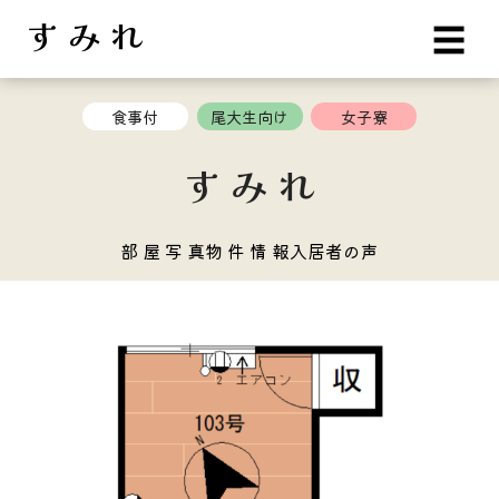
す み れ
☰
食事付
尾大生向け
女子寮
す み れ
部 屋 写 真
物 件 情 報
入居者の声