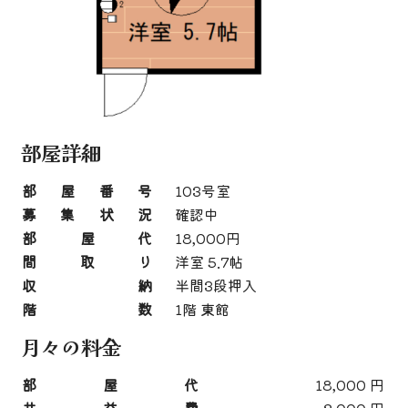
部屋詳細
部屋番号
103号室
募集状況
確認中
部屋代
18,000円
間取り
洋室 5.7帖
収納
半間3段押入
階数
1階 東館
月々の料金
部屋代
18,000 円