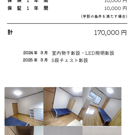
保証1年間
10,000 円
(学割の条件を満たす場合)
計
170,000 円
室内物干新設・LED照明新設
2024 年
3 月
5段チェスト新設
2025 年
3 月