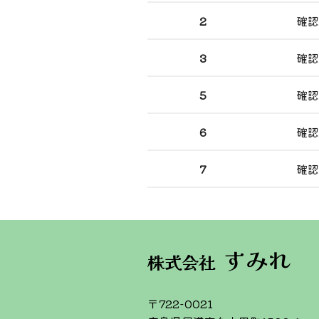
2
確認
3
確認
5
確認
6
確認
7
確認
1号室
27,000円/月
すみれ
株式会社
6号室
27,000円/月
〒722-0021