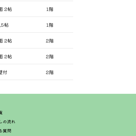
面 2帖
1階
.5帖
1階
面 2帖
2階
面 2帖
2階
壁付
2階
5号室
27,000円/月
覧
しの流れ
る質問