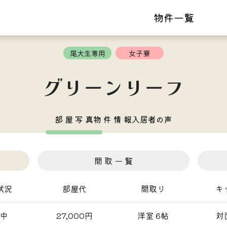
物件一覧
尾大生専用
女子寮
グリーンリーフ
部 屋 写 真
物 件 情 報
入居者の声
間 取 一 覧
状況
部屋代
間取り
キ
中
27,000円
洋室 6帖
対