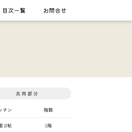
目次一覧
お問合せ
共 用 部 分
ッチン
階数
面 2帖
1階