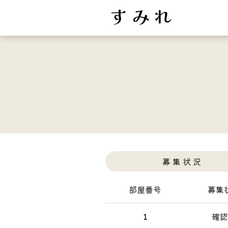
す み れ
募 集 状 況
部屋番号
募集
1
確認