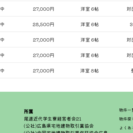
中
27,000円
洋室 6帖
対
中
28,500円
洋室 6帖
3
中
27,000円
洋室 6帖
対
中
27,000円
洋室 6帖
対
中
27,000円
洋室 8帖
2号室
3号室
27,000円/月
28,500円/月
物件一
所属
7号室
尾道近代学生寮経営者会21
27,000円/月
物件探
(公社)広島県宅地建物取引業協会
よくあ
(公社)全国宅地建物取引業保証協会広島